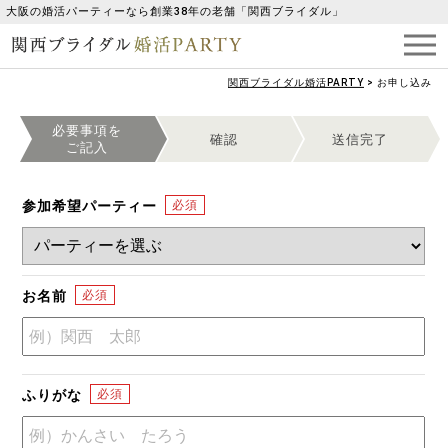
大阪の婚活パーティーなら創業38年の老舗「関西ブライダル」
関西ブライダル婚活PARTY
>
お申し込み
必要事項を
確認
送信完了
ご記入
参加希望パーティー
お名前
ふりがな