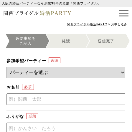
大阪の婚活パーティーなら創業38年の老舗「関西ブライダル」
関西ブライダル婚活PARTY
>
お申し込み
必要事項を
確認
送信完了
ご記入
参加希望パーティー
お名前
ふりがな