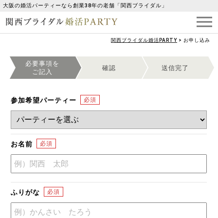
大阪の婚活パーティーなら創業38年の老舗「関西ブライダル」
関西ブライダル婚活PARTY
>
お申し込み
必要事項を
確認
送信完了
ご記入
参加希望パーティー
お名前
ふりがな