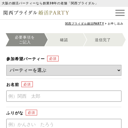
大阪の婚活パーティーなら創業38年の老舗「関西ブライダル」
関西ブライダル婚活PARTY
>
お申し込み
必要事項を
確認
送信完了
ご記入
参加希望パーティー
お名前
ふりがな