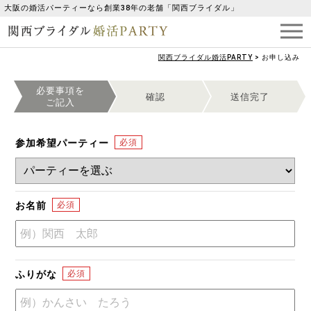
大阪の婚活パーティーなら創業38年の老舗「関西ブライダル」
関西ブライダル婚活PARTY
>
お申し込み
必要事項を
確認
送信完了
ご記入
参加希望パーティー
お名前
ふりがな