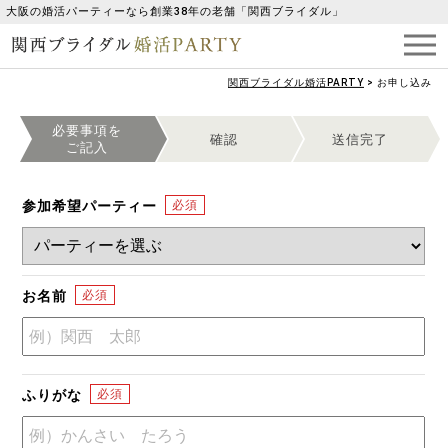
大阪の婚活パーティーなら創業38年の老舗「関西ブライダル」
関西ブライダル婚活PARTY
>
お申し込み
必要事項を
確認
送信完了
ご記入
参加希望パーティー
お名前
ふりがな