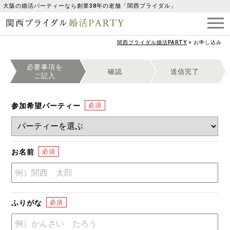
大阪の婚活パーティーなら創業38年の老舗「関西ブライダル」
関西ブライダル婚活PARTY
>
お申し込み
必要事項を
確認
送信完了
ご記入
参加希望パーティー
お名前
ふりがな