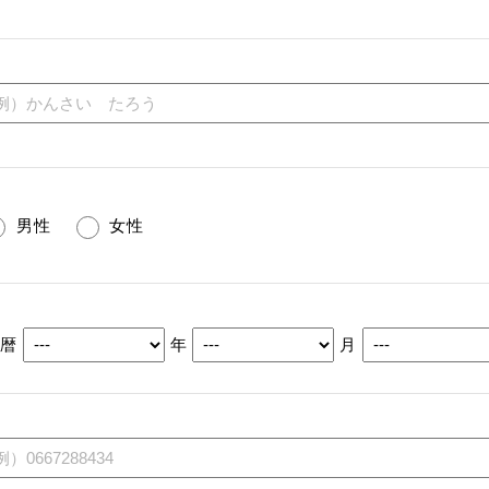
男性
女性
西暦
年
月