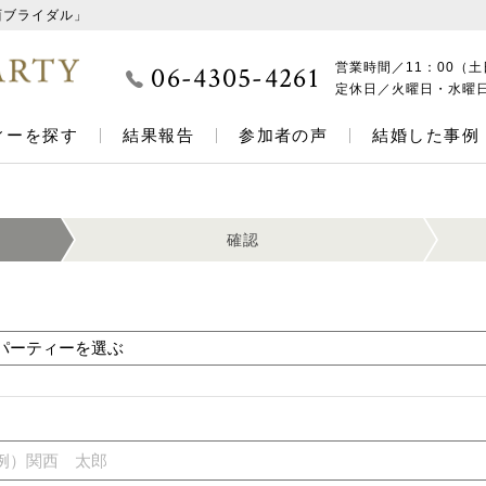
西ブライダル」
06-4305-4261
営業時間／
11：00（土
定休日／
火曜日・水曜
ィーを探す
結果報告
参加者の声
結婚した事例
確認