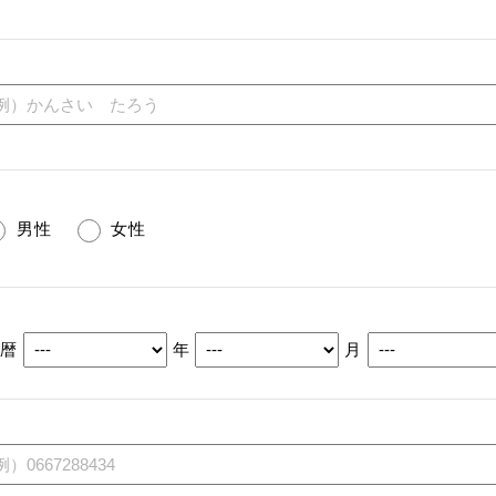
男性
女性
西暦
年
月