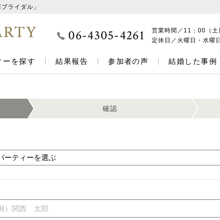
西ブライダル」
06-4305-4261
営業時間／
11：00（土
定休日／
火曜日・水曜
ィーを探す
結果報告
参加者の声
結婚した事例
確認