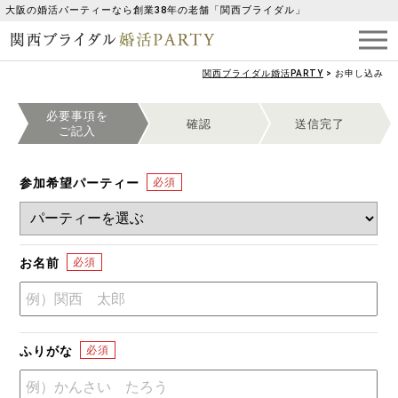
大阪の婚活パーティーなら創業38年の老舗「関西ブライダル」
関西ブライダル婚活PARTY
>
お申し込み
必要事項を
確認
送信完了
ご記入
参加希望パーティー
お名前
ふりがな