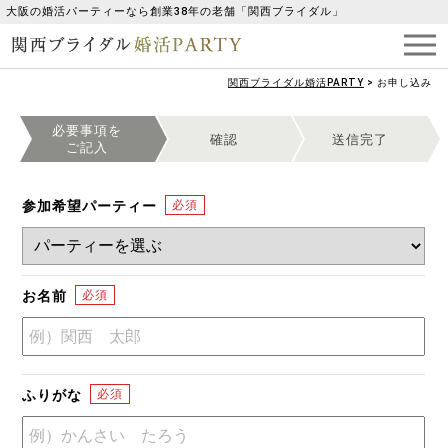
大阪の婚活パーティーなら創業38年の老舗「関西ブライダル」
関西ブライダル婚活PARTY
>
お申し込み
必要事項を
確認
送信完了
ご記入
参加希望パーティー
お名前
ふりがな