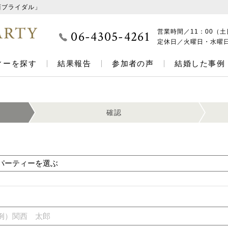
西ブライダル」
06-4305-4261
営業時間／
11：00（土
定休日／
火曜日・水曜
ィーを探す
結果報告
参加者の声
結婚した事例
確認