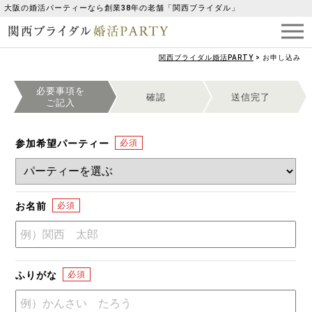
大阪の婚活パーティーなら創業38年の老舗「関西ブライダル」
関西ブライダル婚活PARTY
>
お申し込み
必要事項を
確認
送信完了
ご記入
参加希望パーティー
お名前
ふりがな