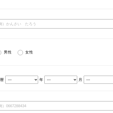
男性
女性
西暦
年
月