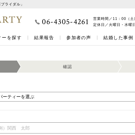
西ブライダル」
06-4305-4261
営業時間／
11：00（土
定休日／
火曜日・水曜
ィーを探す
結果報告
参加者の声
結婚した事例
確認