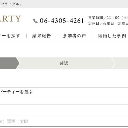
西ブライダル」
06-4305-4261
営業時間／
11：00（土
定休日／
火曜日・水曜
ィーを探す
結果報告
参加者の声
結婚した事例
確認