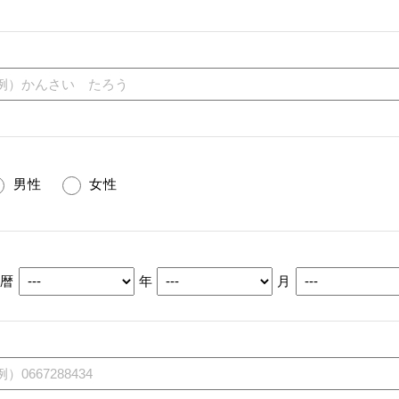
男性
女性
西暦
年
月