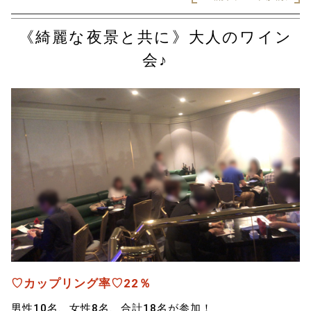
《綺麗な夜景と共に》大人のワイン
会♪
♡カップリング率♡22％
男性10名、女性8名、合計18名が参加！