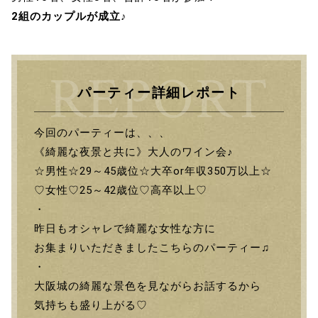
2組のカップルが成立♪
パーティー詳細レポート
今回のパーティーは、、、
《綺麗な夜景と共に》大人のワイン会♪
☆男性☆29～45歳位☆大卒or年収350万以上☆
♡女性♡25～42歳位♡高卒以上♡
・
昨日もオシャレで綺麗な女性な方に
お集まりいただきましたこちらのパーティー♫
・
大阪城の綺麗な景色を見ながらお話するから
気持ちも盛り上がる♡