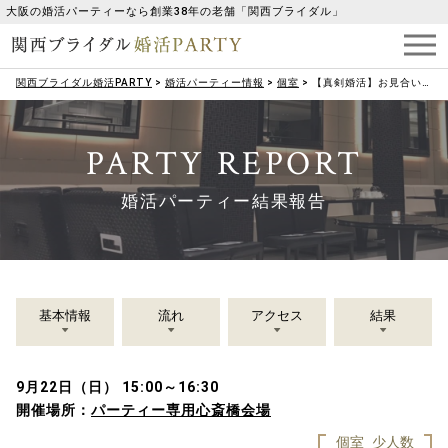
大阪の婚活パーティーなら創業38年の老舗「関西ブライダル」
関西ブライダル婚活PARTY
>
婚活パーティー情報
>
個室
>
【真剣婚活】お見合いに繋がりやすい《結婚前向き》男女集合パーティー♪
PARTY REPORT
婚活パーティー結果報告
基本情報
流れ
アクセス
結果
9月22日（日） 15:00～16:30
開催場所：
パーティー専用心斎橋会場
個室
少人数