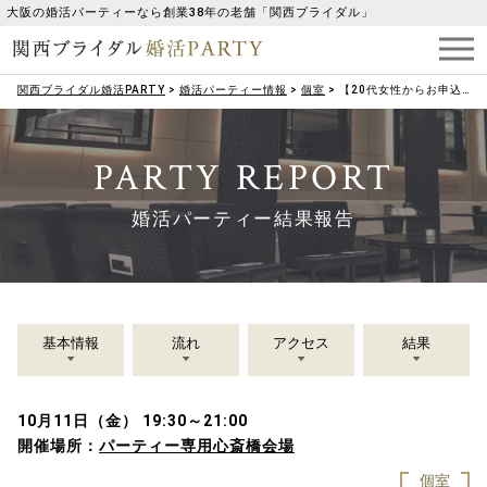
大阪の婚活パーティーなら創業38年の老舗「関西ブライダル」
関西ブライダル婚活PARTY
>
婚活パーティー情報
>
個室
>
【20代女性からお申込み】一緒に楽しめる♪《お笑い好き》男女集合パーティー
PARTY REPORT
婚活パーティー結果報告
基本情報
流れ
アクセス
結果
10月11日（金） 19:30～21:00
開催場所：
パーティー専用心斎橋会場
個室