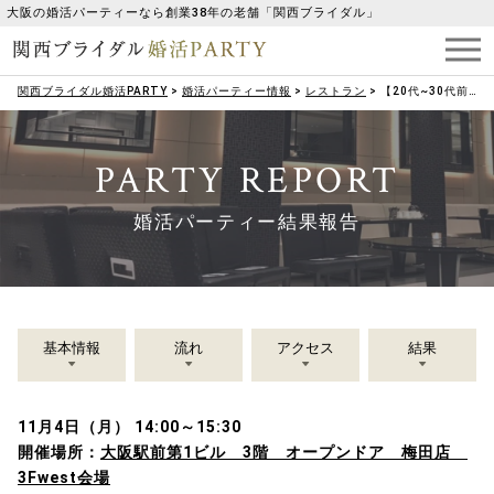
大阪の婚活パーティーなら創業38年の老舗「関西ブライダル」
関西ブライダル婚活PARTY
>
婚活パーティー情報
>
レストラン
>
【20代~30代前半女性メイン 】素敵なとこを見つけてくれる《褒め上手》な彼女編
PARTY REPORT
婚活パーティー結果報告
基本情報
流れ
アクセス
結果
11月4日（月） 14:00～15:30
開催場所：
大阪駅前第1ビル 3階 オープンドア 梅田店
3Fwest会場