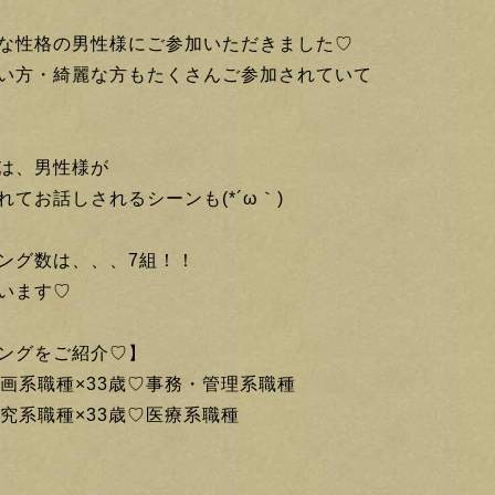
な性格の男性様にご参加いただきました♡
い方・綺麗な方もたくさんご参加されていて
は、男性様が
てお話しされるシーンも(*´ω｀)
ング数は、、、7組！！
います♡
ングをご紹介♡】
企画系職種×33歳♡事務・管理系職種
研究系職種×33歳♡医療系職種