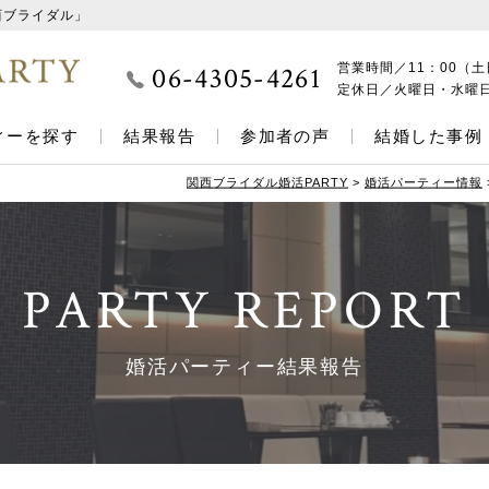
西ブライダル」
06-4305-4261
営業時間／
11：00（土
定休日／
火曜日・水曜
ィーを探す
結果報告
参加者の声
結婚した事例
関西ブライダル婚活PARTY
>
婚活パーティー情報
PARTY REPORT
婚活パーティー結果報告