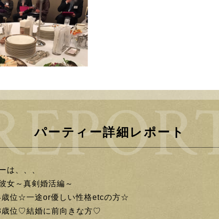
パーティー詳細レポート
ーは、、、
彼女～真剣婚活編～
4歳位☆一途or優しい性格etcの方☆
38歳位♡結婚に前向きな方♡