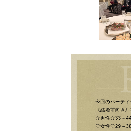
今回のパーティ
《結婚前向き》
☆男性☆33～4
♡女性♡29～