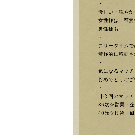
・
優しい・穏やか
女性様は、可愛
男性様も
・
フリータイムで
積極的に移動され
・
気になるマッチ
おめでとうござ
・
【今回のマッチ
36歳☆営業・
40歳☆技術・