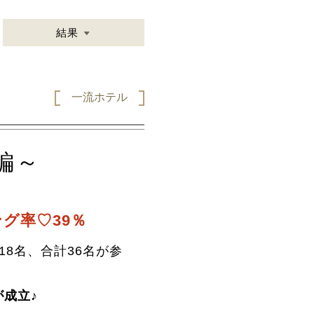
結果
一流ホテル
編～
グ率♡39％
18名、合計36名が参
が成立♪