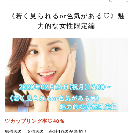
《若く見られるor色気がある♡》魅
力的な女性限定編
♡カップリング率♡40％
男性5名、女性5名、合計10名が参加！