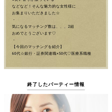
などなど！そんな魅力的な女性様に
お集まりいただきました☆
・
気になるマッチング数は、、、2組
おめでとうございます♡
・
【今回のマッチングを紹介】
60代☆銀行・証券関連職×50代♡医療系職種
終了したパーティー情報