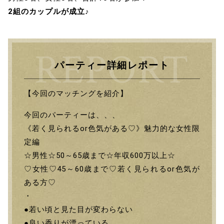
2組のカップルが成立♪
パーティー詳細レポート
【今回のマッチングを紹介】
今回のパーティーは、、、
《若く見られるor色気がある♡》魅力的な女性限
定編
☆男性☆50～65歳まで☆年収600万以上☆
♡女性♡45～60歳まで♡若く見られるor色気が
ある方♡
・
●若い頃と見た目が変わらない
●良い香りが漂っている