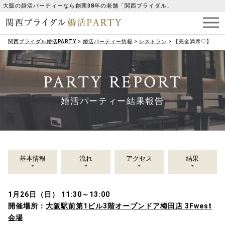
大阪の婚活パーティーなら創業38年の老舗「関西ブライダル」
関西ブライダル婚活PARTY
>
婚活パーティー情報
>
レストラン
>
【完全満席♡】婚活意欲が高い《今年こそ結婚したい》男女集合編♪
PARTY REPORT
婚活パーティー結果報告
基本情報
流れ
アクセス
結果
1月26日（日） 11:30～13:00
開催場所：
大阪駅前第1ビル3階オープンドア梅田店 3Fwest
会場