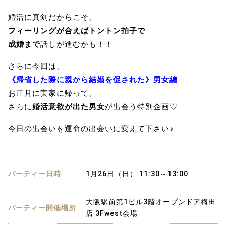
婚活に真剣だからこそ、
フィーリングが合えばトントン拍子で
成婚まで
話しが進むかも！！
さらに今回は、
《帰省した際に親から結婚を促された》男女編
お正月に実家に帰って、
さらに
婚活意欲が出た男女
が出会う特別企画♡
今日の出会いを運命の出会いに変えて下さい♪
パーティー日時
1月26日（日） 11:30～13:00
大阪駅前第1ビル3階オープンドア梅田
パーティー開催場所
店 3Fwest会場