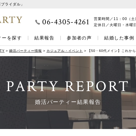
西ブライダル」
06-4305-4261
営業時間／
11：00（土
定休日／
火曜日・水曜
ィーを探す
結果報告
参加者の声
結婚した事例
TY
>
婚活パーティー情報
>
カジュアル・イベント
>
【50・60代メイン】これ
PARTY REPORT
婚活パーティー結果報告