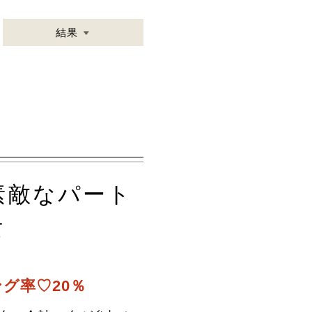
結果
素敵なパート
女
グ率♡20％