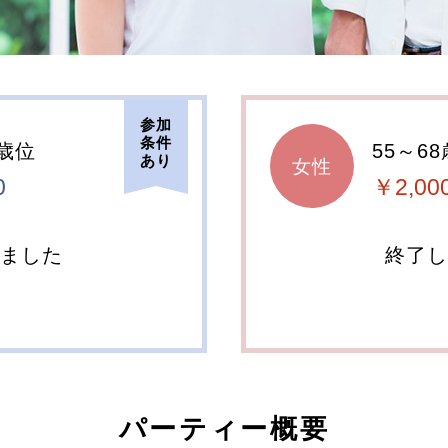
参加
条件
0歳位
55～6
あり
女性
0
￥2,00
しました
終了し
パーティー概要