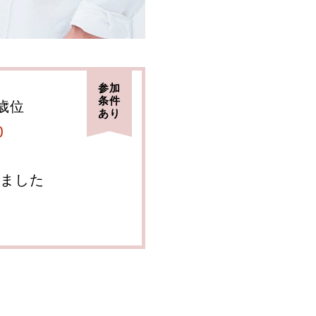
参加
条件
8歳位
あり
0
ました