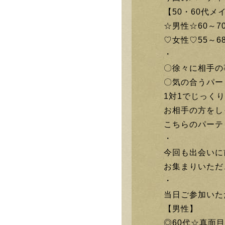
【50・60代
☆男性☆60～
♡女性♡55～
・
〇徐々に相手の
〇気の合うパー
1対1でじっく
お相手の方をし
こちらのパーテ
・
今回も出会いに
お集まりいただ
・
当日ご参加いた
【男性】
◎60代☆真面