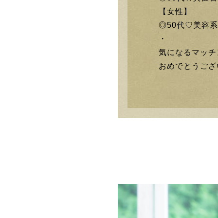
【女性】
◎50代♡美容
・
気になるマッチ
おめでとうござ