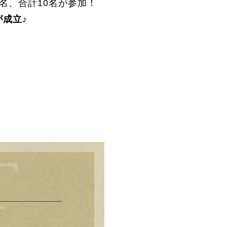
5名、合計10名が参加！
が成立♪