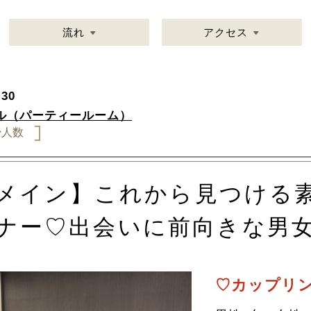
流れ
アクセス
30
ル（パーティールーム）
少人数
0代メイン】これから見つける
ナー♡出会いに前向きな男
♡カップリン