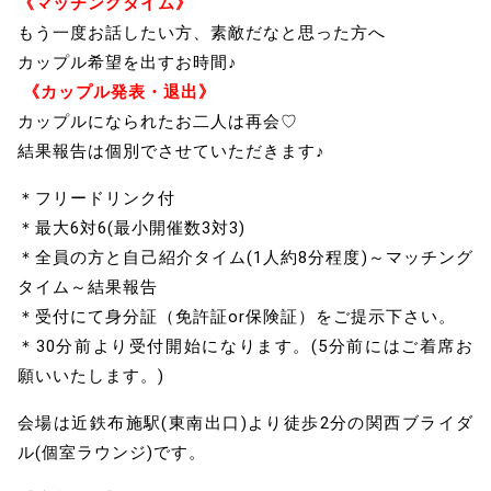
《マッチングタイム》
もう一度お話したい方、素敵だなと思った方へ
カップル希望を出すお時間♪
《カップル発表・退出》
カップルになられたお二人は再会♡
結果報告は個別でさせていただきます♪
＊フリードリンク付
＊最大6対6(最小開催数3対3)
＊全員の方と自己紹介タイム(1人約8分程度)～マッチング
タイム～結果報告
＊受付にて身分証（免許証or保険証）をご提示下さい。
＊30分前より受付開始になります。(5分前にはご着席お
願いいたします。)
会場は近鉄布施駅(東南出口)より徒歩2分の関西ブライダ
ル(個室ラウンジ)です。