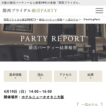
大阪の婚活パーティーなら創業38年の老舗「関西ブライダル」
関西ブライダル婚活PARTY
>
婚活パーティー情報
>
一流ホテル
>
《FeelingParty》大人カジュアルなパーティー♥40・50代メイン♥
PARTY REPORT
婚活パーティー結果報告
基本情報
流れ
アクセス
結果
4月19日（日） 14:00～16:00
開催場所：
ホテルニューオオタニ大阪
一流ホテル