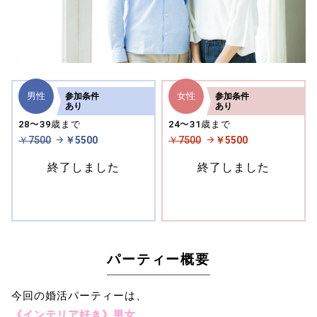
男性
女性
参加
条件
参加
条件
あり
あり
28〜39歳まで
24〜31歳まで
￥7500
￥5500
￥7500
￥5500
終了しました
終了しました
パーティー概要
今回の婚活パーティーは、
《インテリア好き》男女