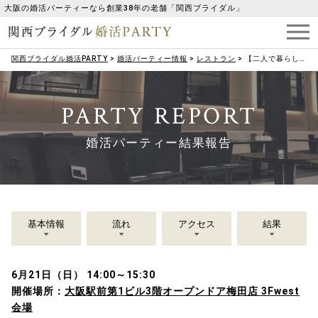
大阪の婚活パーティーなら創業38年の老舗「関西ブライダル」
関西ブライダル婚活PARTY
>
婚活パーティー情報
>
レストラン
>
【二人で暮らした時を想像できる♡】同じ価値感《インテリア好き》男女集合パーティー
PARTY REPORT
婚活パーティー結果報告
基本情報
流れ
アクセス
結果
6月21日（日） 14:00～15:30
開催場所：
大阪駅前第1ビル3階オープンドア梅田店 3Fwest
会場