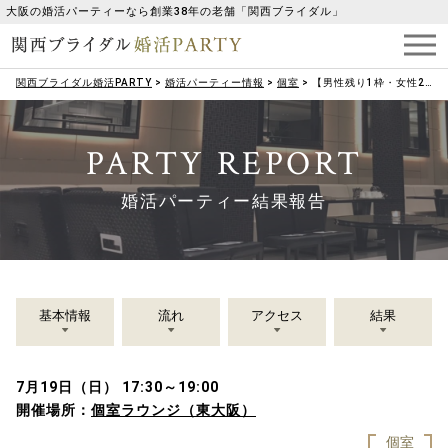
大阪の婚活パーティーなら創業38年の老舗「関西ブライダル」
関西ブライダル婚活PARTY
>
婚活パーティー情報
>
個室
>
【男性残り1枠・女性2枠♡】《40・50代メイン》真剣なお付き合いが希望の男女編♪
PARTY REPORT
婚活パーティー結果報告
基本情報
流れ
アクセス
結果
7月19日（日） 17:30～19:00
開催場所：
個室ラウンジ（東大阪）
個室