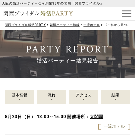
大阪の婚活パーティーなら創業38年の老舗「関西ブライダル」
関西ブライダル婚活PARTY
>
婚活パーティー情報
>
一流ホテル
>
《これから見つける新しい出会い♡》理想のパートナー探し編
PARTY REPORT
婚活パーティー結果報告
基本情報
流れ
アクセス
結果
8月23日（日） 13:00～15:00
開催場所：
太閤園
一流ホテル