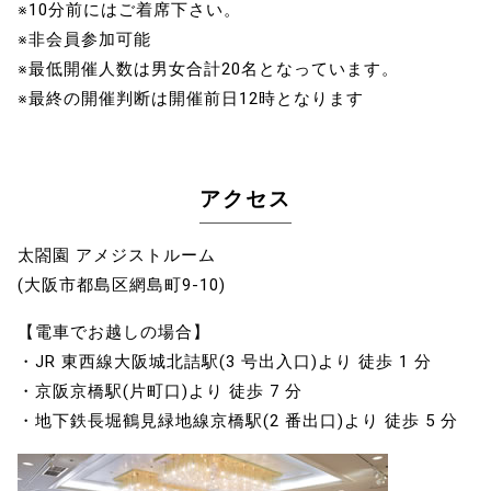
※10分前にはご着席下さい。
※非会員参加可能
※最低開催人数は男女合計20名となっています。
※最終の開催判断は開催前日12時となります
アクセス
太閤園 アメジストルーム
(大阪市都島区網島町9-10)
【電車でお越しの場合】
・JR 東西線大阪城北詰駅(3 号出入口)より 徒歩 1 分
・京阪京橋駅(片町口)より 徒歩 7 分
・地下鉄長堀鶴見緑地線京橋駅(2 番出口)より 徒歩 5 分