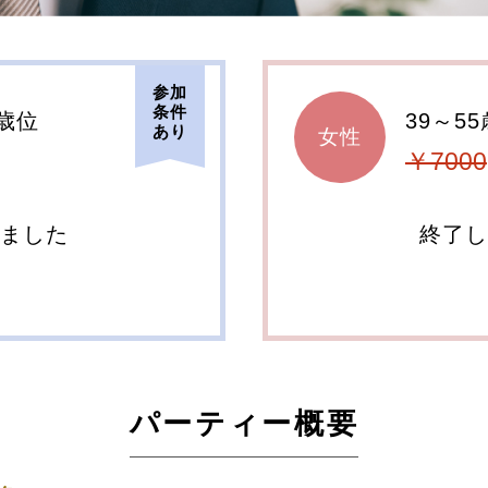
参加
条件
5歳位
39～5
あり
女性
￥7000
しました
終了し
パーティー概要