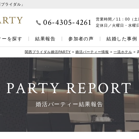
西ブライダル」
06-4305-4261
営業時間／
11：00（土
定休日／
火曜日・水曜
ィーを探す
結果報告
参加者の声
結婚した事例
関西ブライダル婚活PARTY
>
婚活パーティー情報
>
一流ホテル
>
PARTY REPORT
婚活パーティー結果報告