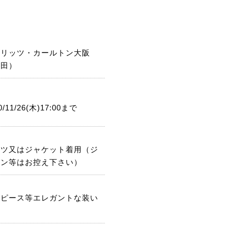
・リッツ・カールトン大阪
梅田）
0/11/26(木)17:00まで
ーツ又はジャケット着用（ジ
パン等はお控え下さい）
ンピース等エレガントな装い
。