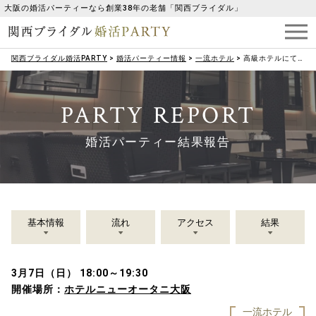
大阪の婚活パーティーなら創業38年の老舗「関西ブライダル」
関西ブライダル婚活PARTY
>
婚活パーティー情報
>
一流ホテル
>
高級ホテルにて「ワンランク上のプレミアム婚活」男性先行中！！
PARTY REPORT
婚活パーティー結果報告
基本情報
流れ
アクセス
結果
3月7日（日） 18:00～19:30
開催場所：
ホテルニューオータニ大阪
一流ホテル