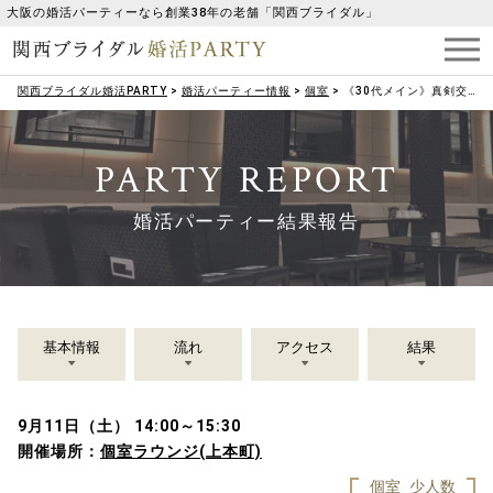
大阪の婚活パーティーなら創業38年の老舗「関西ブライダル」
関西ブライダル婚活PARTY
>
婚活パーティー情報
>
個室
>
《30代メイン》真剣交際限定！結婚前向き♡
PARTY REPORT
婚活パーティー結果報告
基本情報
流れ
アクセス
結果
9月11日（土） 14:00～15:30
開催場所：
個室ラウンジ(上本町)
個室
少人数