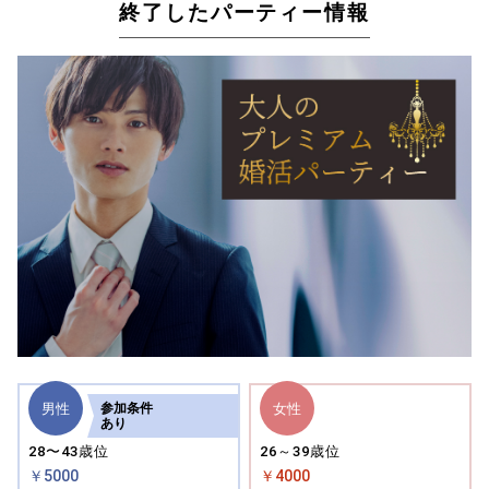
終了したパーティー情報
男性
女性
参加
条件
あり
28〜43歳位
26～39歳位
￥5000
￥4000