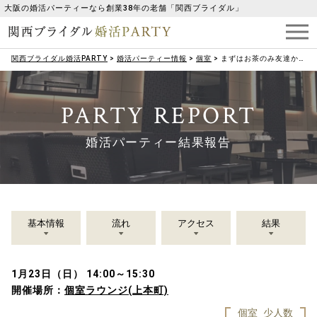
大阪の婚活パーティーなら創業38年の老舗「関西ブライダル」
関西ブライダル婚活PARTY
>
婚活パーティー情報
>
個室
>
まずはお茶のみ友達から！なが～いお付き合い♡
PARTY REPORT
婚活パーティー結果報告
基本情報
流れ
アクセス
結果
1月23日（日） 14:00～15:30
開催場所：
個室ラウンジ(上本町)
個室
少人数