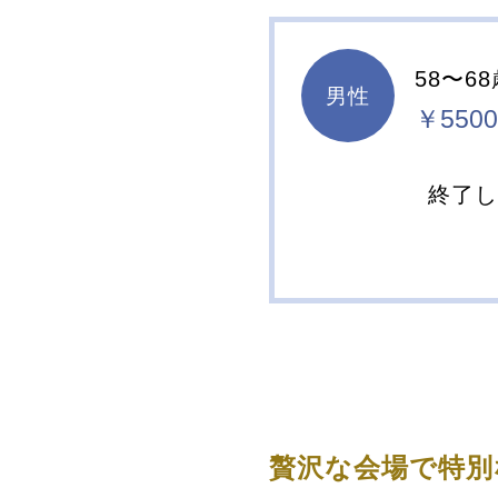
58〜6
男性
￥5500
終了
贅沢な会場で特別