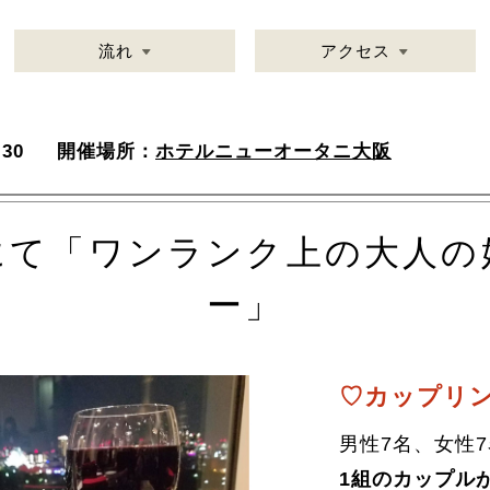
流れ
アクセス
30
開催場所：
ホテルニューオータニ大阪
にて「ワンランク上の大人の
ー」
♡カップリン
男性7名、女性
1組のカップル