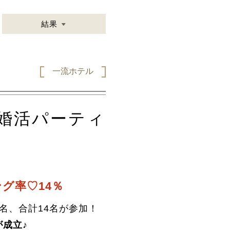
結果
一流ホテル
婚活パーティ
グ率♡14％
7名、合計14名が参加！
が成立♪