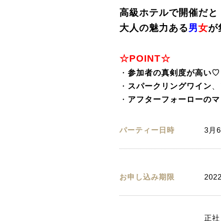
高級ホテルで開催だと
大人の魅力ある
男
女
が
☆POINT☆
・
参加者の真剣度が高い
♡
・
スパークリングワイン
、
・
アフターフォーローのマ
パーティー日時
3月6
お申し込み期限
202
正社