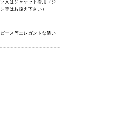
ーツ又はジャケット着用（ジ
パン等はお控え下さい）
ンピース等エレガントな装い
。