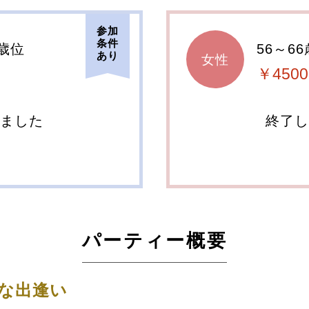
参加
条件
8歳位
56～6
あり
女性
￥4500
しました
終了し
パーティー概要
な出逢い