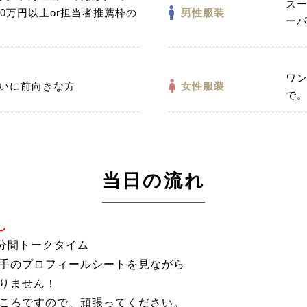
ス
50万円以上or担当者推薦枠の
男性服装
ー
ワ
いに前向きな方
女性服装
で
当日の流れ
し
3分間トークタイム
手のプロフィールシートを見ながら
りません！
ころですので、頑張ってください。