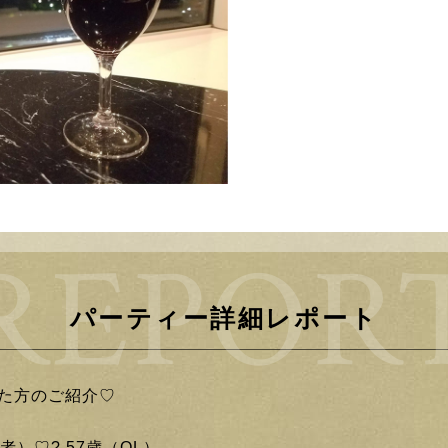
パーティー詳細レポート
た方のご紹介♡
者）♡? 57歳（OL）