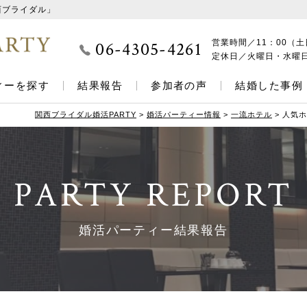
西ブライダル」
06-4305-4261
営業時間／
11：00（土
定休日／
火曜日・水曜
ィーを探す
結果報告
参加者の声
結婚した事例
関西ブライダル婚活PARTY
>
婚活パーティー情報
>
一流ホテル
>
人気ホ
PARTY REPORT
婚活パーティー結果報告