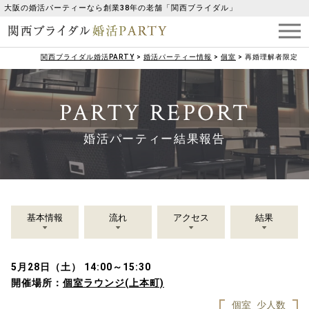
大阪の婚活パーティーなら創業38年の老舗「関西ブライダル」
関西ブライダル婚活PARTY
>
婚活パーティー情報
>
個室
>
再婚理解者限定
PARTY REPORT
婚活パーティー結果報告
基本情報
流れ
アクセス
結果
5月28日（土） 14:00～15:30
開催場所：
個室ラウンジ(上本町)
個室
少人数