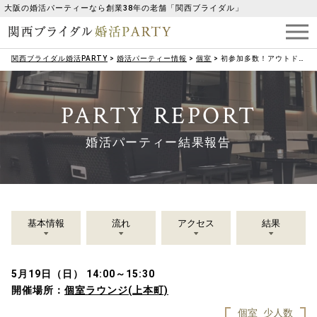
大阪の婚活パーティーなら創業38年の老舗「関西ブライダル」
関西ブライダル婚活PARTY
>
婚活パーティー情報
>
個室
>
初参加多数！アウトドア派の30代メイン♡
PARTY REPORT
婚活パーティー結果報告
基本情報
流れ
アクセス
結果
5月19日（日） 14:00～15:30
開催場所：
個室ラウンジ(上本町)
個室
少人数