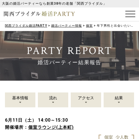
大阪の婚活パーティーなら創業38年の老舗「関西ブライダル」
関西ブライダル婚活PARTY
>
婚活パーティー情報
>
個室
>
年下男性と出会いたいっ♡逆歳の差企画
PARTY REPORT
婚活パーティー結果報告
基本情報
流れ
アクセス
結果
6月11日（土） 14:00～15:30
開催場所：
個室ラウンジ(上本町)
個室
少人数