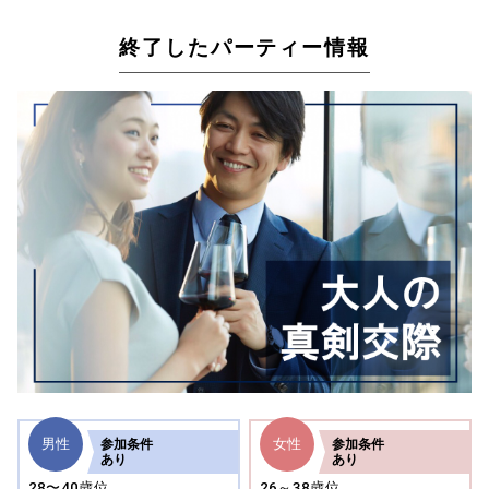
終了したパーティー情報
男性
女性
参加
条件
参加
条件
あり
あり
28〜40歳位
26～38歳位