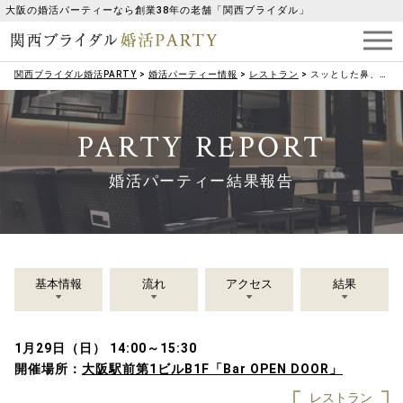
大阪の婚活パーティーなら創業38年の老舗「関西ブライダル」
関西ブライダル婚活PARTY
>
婚活パーティー情報
>
レストラン
>
スッとした鼻、二重など容姿端麗など♡《理想の容姿＆恋人に優しい方》
PARTY REPORT
婚活パーティー結果報告
基本情報
流れ
アクセス
結果
1月29日（日） 14:00～15:30
開催場所：
大阪駅前第1ビルB1F「Bar OPEN DOOR」
レストラン