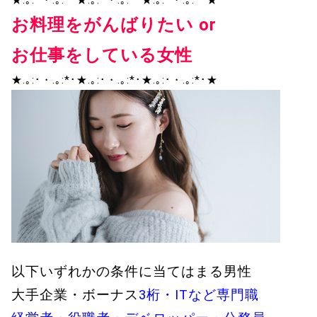
★.｡:･・.｡:*･★.｡:･・.｡:*･★.｡:･・.｡:*･★
お料理をがんばりたい or
お仕事をしている女性
★.｡:･・.｡:*･★.｡:･・.｡:*･★.｡:･・.｡:*･★
以下いずれかの条件に当てはまる男性
大手企業・ボーナス
3桁・ITなど専門職