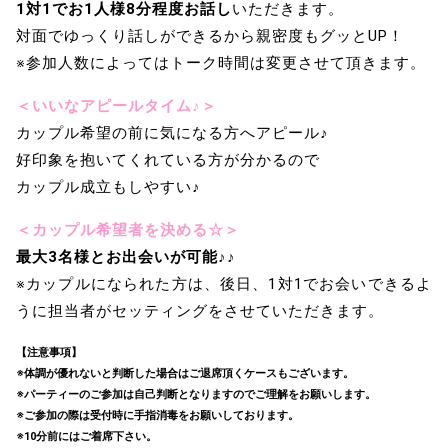
1対1でお1人様8分程度お話し
いただきます。
対面でゆっくり話しができるから親密度もグッとUP！
※参加人数によってはトーク時間は変更させて頂きます。
＜いいなアピールタイム♪＞
カップル希望の前に気になる方へアピール♪
好印象を抱いてくれている方が分かるので
カップル成立もしやすい♪
＜カップル希望者を決める☆＞
最大3名様とお出会いが可能♪♪
※カップルになられた方は、後日、1対1でお会いできるよ
うに担当者がセッティングをさせていただきます。
【注意事項】
※体調が優れないと判断した場合はご退席頂くケースもございます。
※パーティーのご参加は自己判断となりますのでご理解をお願いします。
※ご参加の際は受付時に手指消毒をお願いしております。
※10分前にはご着席下さい。