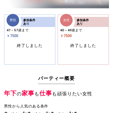
男性
女性
参加
条件
参加
条件
あり
あり
47～57歳まで
40～49歳まで
￥7500
￥7500
終了しました
終了しました
パーティー概要
年下
家事
仕事
の
も
も頑張りたい女性
男性から人気のある条件