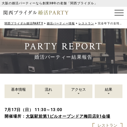
大阪の婚活パーティーなら創業38年の老舗「関西ブライダル」
関西ブライダル婚活PARTY
>
婚活パーティー情報
>
レストラン
>
完全年下の女性♡お料理をがんばりたい・お仕事をしている女性
PARTY REPORT
婚活パーティー結果報告
基本情報
流れ
アクセス
結果
7月17日（日） 11:30～13:00
開催場所：
大阪駅前第1ビルオープンドア梅田店B1会場
レストラン