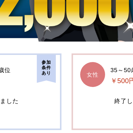
参加
条件
8歳位
35～5
あり
女性
￥500
しました
終了し