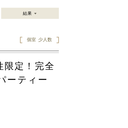
結果
個室
少人数
男性限定！完全
パーティー