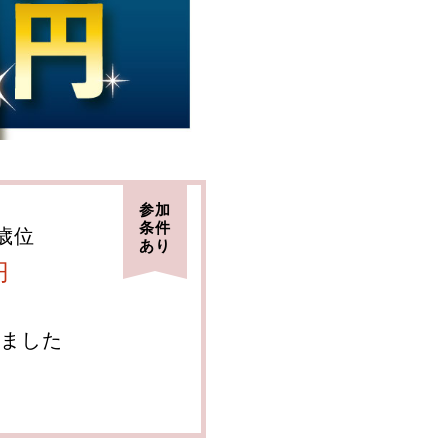
参加
条件
0歳位
あり
円
ました