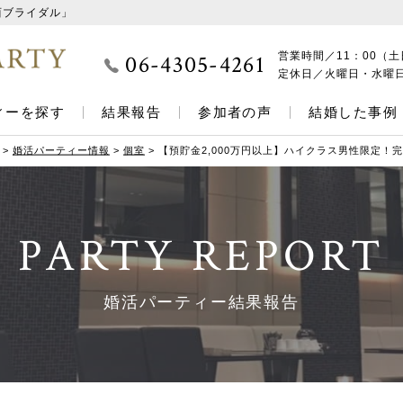
西ブライダル」
06-4305-4261
営業時間／
11：00（土
定休日／
火曜日・水曜
ィーを探す
結果報告
参加者の声
結婚した事例
>
婚活パーティー情報
>
個室
>
【預貯金2,000万円以上】ハイクラス男性限定
PARTY REPORT
婚活パーティー結果報告