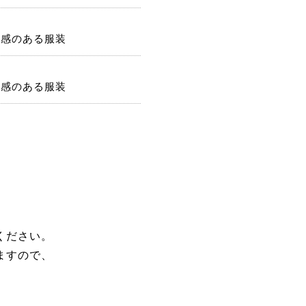
潔感のある服装
潔感のある服装
ください。
ますので、