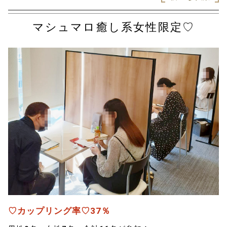
マシュマロ癒し系女性限定♡
♡カップリング率♡37％