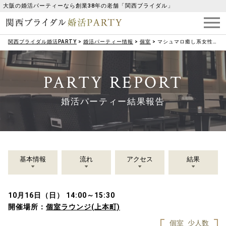
大阪の婚活パーティーなら創業38年の老舗「関西ブライダル」
関西ブライダル婚活PARTY
>
婚活パーティー情報
>
個室
>
マシュマロ癒し系女性限定♡
PARTY REPORT
婚活パーティー結果報告
基本情報
流れ
アクセス
結果
10月16日（日） 14:00～15:30
開催場所：
個室ラウンジ(上本町)
個室
少人数