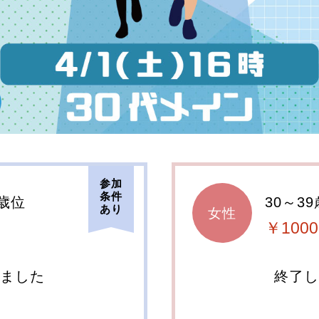
参加
条件
9歳位
30～3
あり
女性
￥1000
しました
終了し