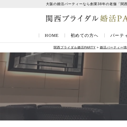
大阪の婚活パーティーなら創業38年の老舗「関
HOME
初めての方へ
パーテ
関西ブライダル婚活PARTY
>
婚活パーティー情