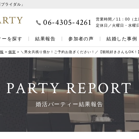
西ブライダル」
06-4305-4261
営業時間／
11：00（土
定休日／
火曜日・水曜
ィーを探す
結果報告
参加者の声
結婚した事例
報
>
個室
>
＼男女共残り僅か！ご予約お急ぎください！／【観戦好きさんもOK！
PARTY REPORT
婚活パーティー結果報告