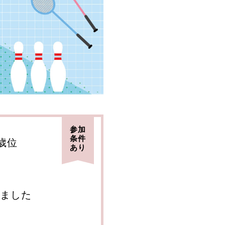
参加
条件
9歳位
あり
ました