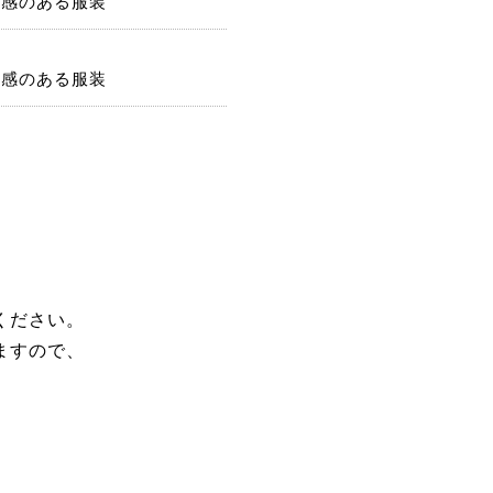
潔感のある服装
潔感のある服装
ください。
ますので、