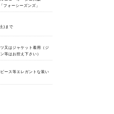
F「フォーシーズンズ」
3(土)まで
ーツ又はジャケット着用（ジ
パン等はお控え下さい）
ンピース等エレガントな装い