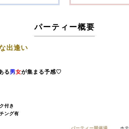
パーティー概要
な出逢い
ある
男
女
が
集まる予感♡
ク付き
チング有
パーティー開催場
ホ