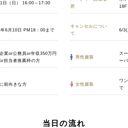
1日（日） 16:00～17:30
所
18
キャンセルについ
3年6月10日 PM18：00まで
6/
て
企業or公務員or年収350万円
ス
男性服装
or担当者推薦枠の方
ー
ワ
に前向きな方
女性服装
で
当日の流れ