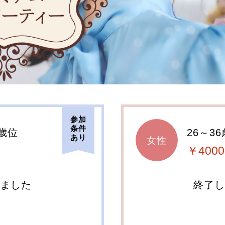
参加
条件
8歳位
26～3
あり
女性
￥4000
しました
終了し