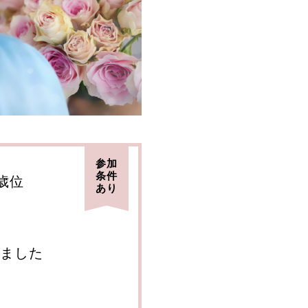
参加
条件
6歳位
あり
ました