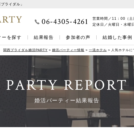
西ブライダル」
06-4305-4261
営業時間／
11：00（土
定休日／
火曜日・水曜
ィーを探す
結果報告
参加者の声
結婚した事例
関西ブライダル婚活PARTY
>
婚活パーティー情報
>
一流ホテル
>
人気ホテルに
PARTY REPORT
婚活パーティー結果報告