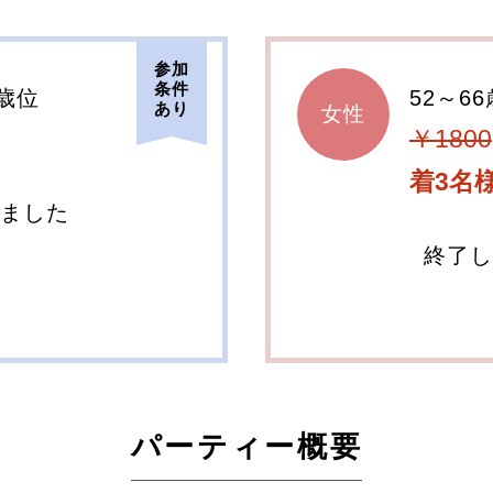
参加
条件
0歳位
52～6
あり
女性
￥1800
着3名
しました
終了し
パーティー概要