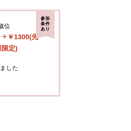
参加
条件
6歳位
あり
￥1300(先
様限定)
ました