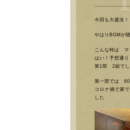
今回も大盛況！
やはりBGMが
こんな時は マ
はい！予想通り
第1部 2組で
第一部では 6
コロナ禍で家で
した