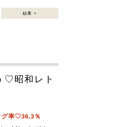
結果
会う♡昭和レト
グ率♡36.3％