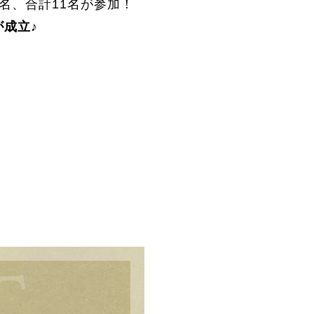
5名、合計11名が参加！
が成立♪