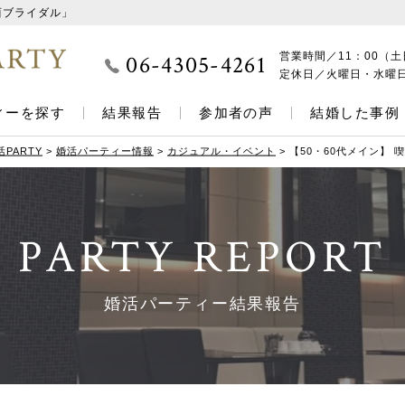
西ブライダル」
06-4305-4261
営業時間／
11：00（土
定休日／
火曜日・水曜
ィーを探す
結果報告
参加者の声
結婚した事例
PARTY
>
婚活パーティー情報
>
カジュアル・イベント
>
【50・60代メイン】
PARTY REPORT
婚活パーティー結果報告