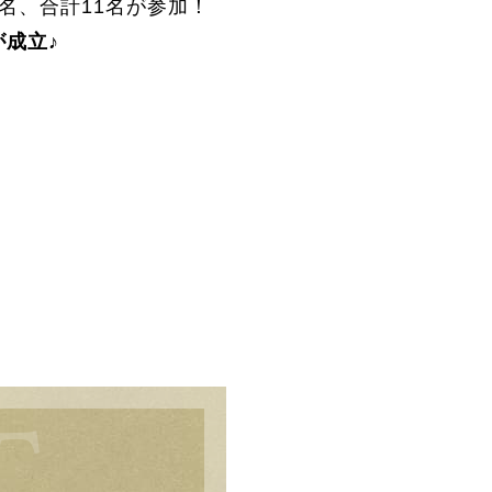
5名、合計11名が参加！
が成立♪