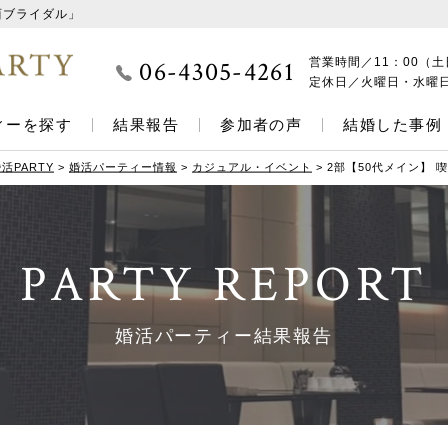
西ブライダル」
06-4305-4261
営業時間／
11：00（土
定休日／
火曜日・水曜
ィーを探す
結果報告
参加者の声
結婚した事例
活PARTY
>
婚活パーティー情報
>
カジュアル・イベント
>
2部【50代メイン】
PARTY REPORT
婚活パーティー結果報告