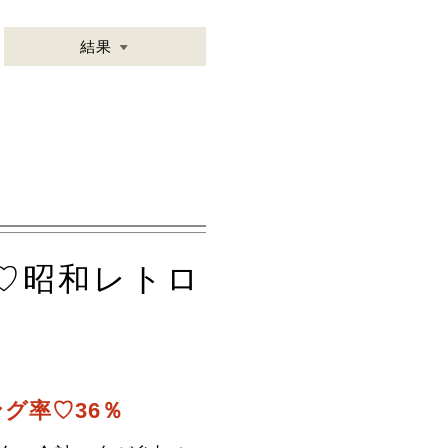
結果
う♡昭和レトロ
グ率♡36％