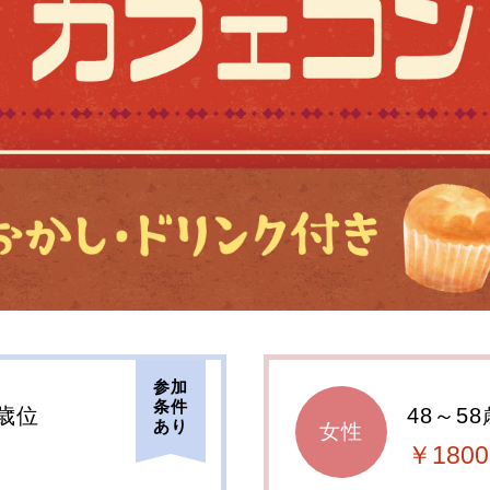
参加
条件
0歳位
48～5
あり
女性
￥1800