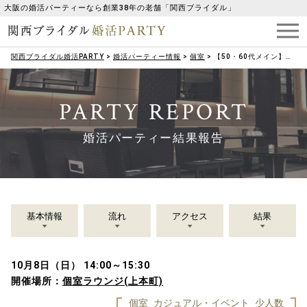
大阪の婚活パーティーなら創業38年の老舗「関西ブライダル」
関西ブライダル婚活PARTY
>
婚活パーティー情報
>
個室
>
【50・60代メイン】ミニゲームで盛り上がろう！ハロウィンお菓子プレゼント♡
PARTY REPORT
婚活パーティー結果報告
基本情報
流れ
アクセス
結果
10月8日（日） 14:00～15:30
開催場所：
個室ラウンジ(上本町)
個室
カジュアル・イベント
少人数