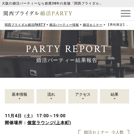
大阪の婚活パーティーなら創業38年の老舗「関西ブライダル」
関西ブライダル婚活PARTY
>
婚活パーティー情報
>
婚活セミナー
>
【男性限定】モテ婚笑顔セミナー
PARTY REPORT
婚活パーティー結果報告
基本情報
流れ
アクセス
結果
11月4日（土） 17:00～19:00
開催場所：
個室ラウンジ(上本町)
婚活セミナー
少人数