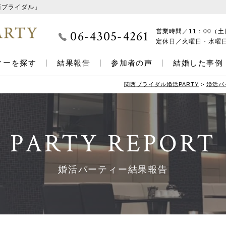
西ブライダル」
06-4305-4261
営業時間／
11：00（土
定休日／
火曜日・水曜
ィーを探す
結果報告
参加者の声
結婚した事例
関西ブライダル婚活PARTY
>
婚活パ
PARTY REPORT
婚活パーティー結果報告