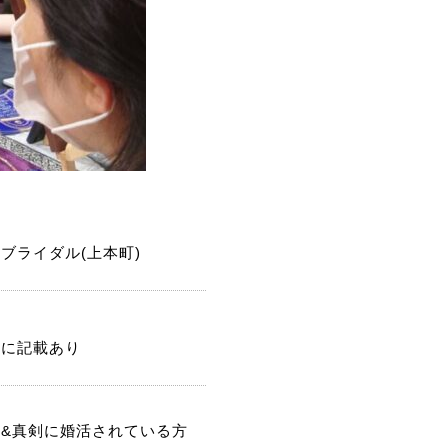
ブライダル(上本町)
記に記載あり
身&真剣に婚活されている方