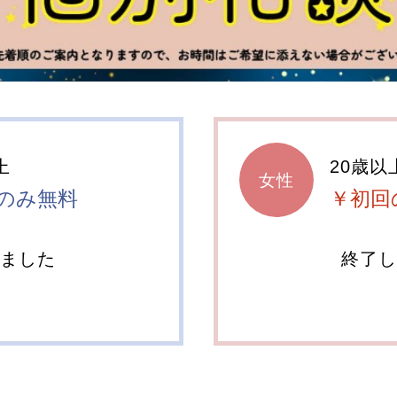
上
20歳以
女性
のみ無料
￥初回
しました
終了し