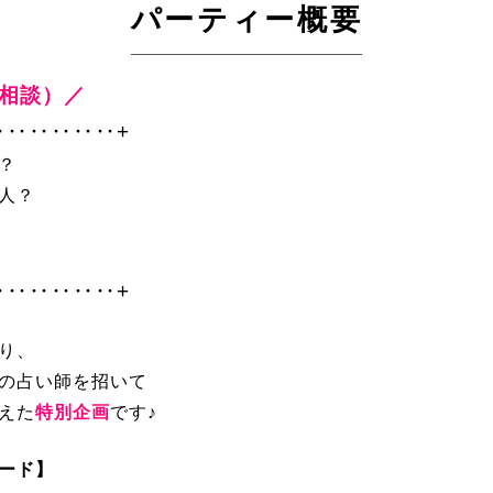
パーティー概要
別相談）／
‥‥‥‥‥‥+
？
人？
‥‥‥‥‥‥+
り、
の占い師を招いて
えた
特別企画
です♪
カード】