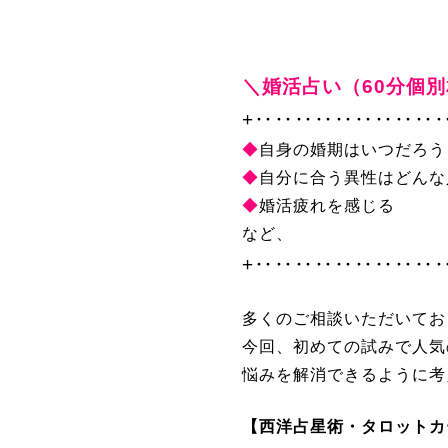
＼婚活占い（60分個
+‥‥‥‥‥‥‥‥‥
◆
自身の婚期はいつだろう
◆
自分に合う異性はどんな
◆
婚活疲れを感じる
など、
+‥‥‥‥‥‥‥‥‥
多くのご相談いただいてお
今回、初めての試みで人気
悩みを解消できるように考
【西洋占星術・タロット