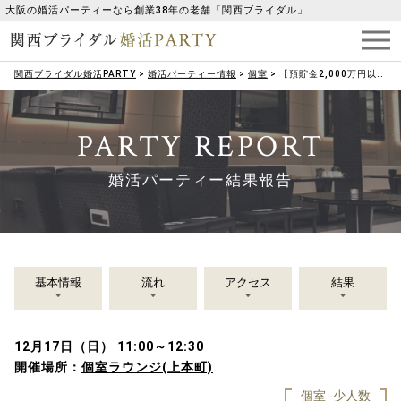
大阪の婚活パーティーなら創業38年の老舗「関西ブライダル」
関西ブライダル婚活PARTY
>
婚活パーティー情報
>
個室
>
【預貯金2,000万円以上】ハイクラス男性限定！完全女性年下＆男性年上♡エグゼクティブパーティー
PARTY REPORT
婚活パーティー結果報告
基本情報
流れ
アクセス
結果
12月17日（日） 11:00～12:30
開催場所：
個室ラウンジ(上本町)
個室
少人数